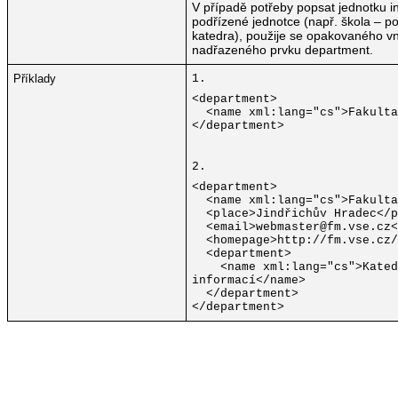
V případě potřeby popsat jednotku in
podřízené jednotce (např. škola – p
katedra), použije se opakovaného v
nadřazeného prvku department.
Příklady
1.
<department>
<name xml:lang="cs">Fakulta
</department>
2.
<department>
<name xml:lang="cs">Fakulta
<place>Jindřichův Hradec</p
<email>webmaster@fm.vse.cz<
<homepage>http://fm.vse.cz/
<department>
<name xml:lang="cs">
Kated
informací
</name>
</department>
</department>