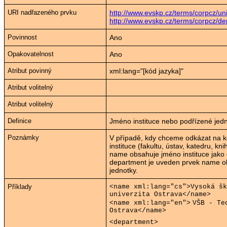
URI nadřazeného prvku
http://www.evskp.cz/terms/corpcz/univ
http://www.evskp.cz/terms/corpcz/d
Povinnost
Ano
Opakovatelnost
Ano
Atribut povinný
xml:lang="[kód jazyka]"
Atribut volitelný
Atribut volitelný
Definice
Jméno instituce nebo podřízené jedn
Poznámky
V případě, kdy chceme odkázat na k
instituce (fakultu, ústav, katedru, kn
name obsahuje jméno instituce jako 
department je uveden prvek name o
jednotky.
Příklady
<name xml:lang="cs">Vysoká šk
univerzita
Ostrava
</name>
<name xml:lang="en">
VŠB - Te
Ostrava
</name>
<department>