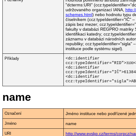
"dcterms:URI" (ccz:typeIdentifier=”
udržovaného organizací IANA,
http:
schemes.html
) nebo hodnotu typu d
číselníkem (ccz:typeIdentifier="IČ" – 
zápis bez mezer; ccz:typeIdentifier=
fakulty v
databázi REGPRO matriky S
identifikaci katedry
;
ccz:typeIdentifier
záznamu v databázi národních autor
republiky
;
ccz:typeIdentifier="sigla"
instituce podle systému sigel).
Příklady
<dc:identifier
ccz:typeIdentifier="RID">
<
3100
<dc:identifier
ccz:typeIdentifier="IČ">61384
<dc:identifier
ccz:typeIdentifier="sigla">AB
name
Označení
Jméno instituce nebo podřízené jed
Jméno
name
URI
http://www.evskp.cz/terms/corpcz/n