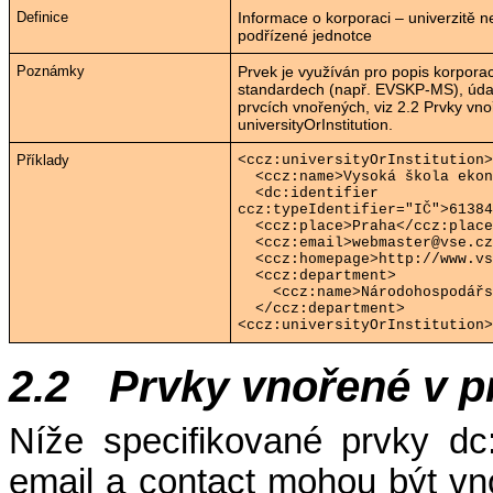
Definice
Informace o korporaci – univerzitě neb
podřízené jednotce
Poznámky
Prvek je využíván pro popis korpora
standardech (např. EVSKP-MS), údaj
prvcích vnořených, viz
2.2
Prvky vno
universityOrInstitution
.
Příklady
<ccz:universityOrInstitution>
<ccz:name>Vysoká škola ekon
<dc:identifier
ccz:typeIdentifier="IČ">61384
<ccz:place>Praha</ccz:place
<ccz:email>webmaster@vse.cz
<ccz:homepage>http://www.vs
<ccz:department>
<ccz:name>Národohospodářs
</ccz:department>
<ccz:universityOrInstitution>
2.2
Prvky vnořené v 
Níže specifikované prvky dc:
email a contact mohou být vno