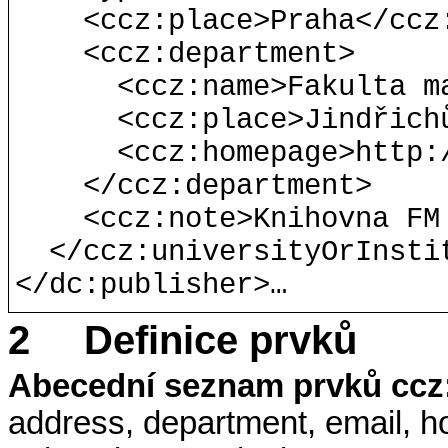
<ccz:place>Praha</ccz
<ccz:department>
<ccz:name>Fakulta m
<ccz:place>Jindřich
<ccz:homepage>http:
</ccz:department>
<ccz:note>Knihovna FM
</ccz:universityOrInsti
</dc:publisher>…
2
Definice prvků
Abecední seznam prvků ccz
address, department, email, 