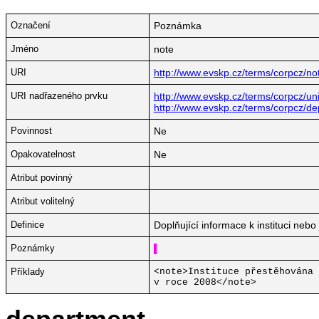
Označení
Poznámka
Jméno
note
URI
http://www.evskp.cz/terms/corpcz/no
URI nadřazeného prvku
http://www.evskp.cz/terms/corpcz/univ
http://www.evskp.cz/terms/corpcz/d
Povinnost
Ne
Opakovatelnost
Ne
Atribut povinný
Atribut volitelný
Definice
Doplňující informace k instituci nebo
Poznámky
Příklady
<note>Instituce přestěhována 
v roce 2008</note>