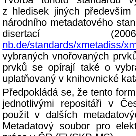
Tvorba tohoto standardu v
z hledisek jiných především
národního metadatového sta
disertací (2
nb.de/standards/xmetadiss/xm
vybraných vnořovaných prvků 
prvků se opírají také o vyb
uplatňovaný v knihovnické kata
Předpokládá se, že tento form
jednotlivými repositáři v Č
použit v dalších metadatov
Metadatový soubor pro elekt