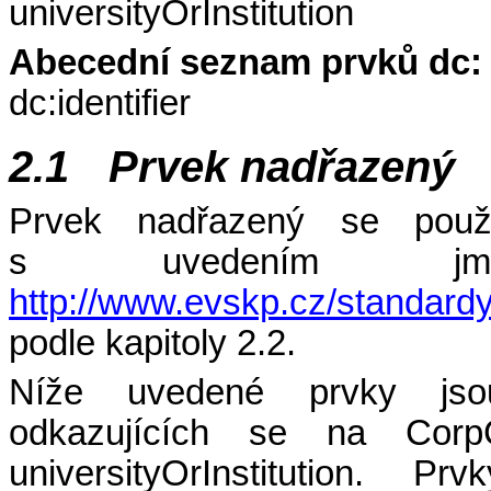
universityOrInstitution
Abecední seznam prvků dc:
dc:identifier
2.1
Prvek nadřazený
Prvek nadřazený se použ
s uvedením jme
http://www.evskp.cz/standardy
podle kapitoly
2.2
.
Níže uvedené prvky js
odkazujících se na Cor
universityOrInstitution. 