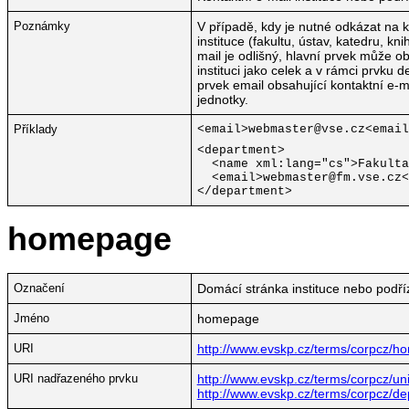
Poznámky
V případě, kdy je nutné odkázat na 
instituce (fakultu, ústav, katedru, kn
mail je odlišný, hlavní prvek může o
instituci jako celek a v rámci prvku
prvek email obsahující kontaktní e-
jednotky.
Příklady
<email>webmaster@vse.cz<email
<department>
<name xml:lang="cs">Fakulta
<email>webmaster@fm.vse.cz<
</department>
homepage
Označení
Domácí stránka instituce nebo podří
Jméno
homepage
URI
http://www.evskp.cz/terms/corpcz/
URI nadřazeného prvku
http://www.evskp.cz/terms/corpcz/univ
http://www.evskp.cz/terms/corpcz/d