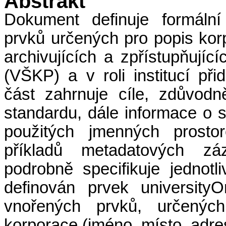
Abstrakt
Dokument definuje formální
prvků určených pro popis korpor
archivujících a zpřístupňujíc
(VŠKP) a v roli institucí při
část zahrnuje cíle, zdůvodn
standardu, dále informace o s
použitých jmenných prost
příkladů metadatových z
podrobně specifikuje jednotl
definován prvek universityO
vnořených prvků, určených
korporace (jméno, místo, adres