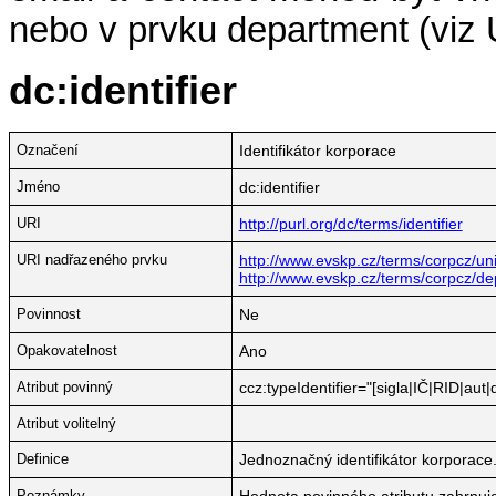
nebo v prvku department (viz
dc:identifier
Označení
Identifikátor korporace
Jméno
dc:identifier
URI
http://purl.org/dc/terms/identifier
URI nadřazeného prvku
http://www.evskp.cz/terms/corpcz/univ
http://www.evskp.cz/terms/corpcz/d
Povinnost
Ne
Opakovatelnost
Ano
Atribut povinný
ccz:typeIdentifier="[sigla|IČ|RID|au
Atribut volitelný
Definice
Jednoznačný identifikátor korporace
Poznámky
Hodnota povinného atributu zahrnuj