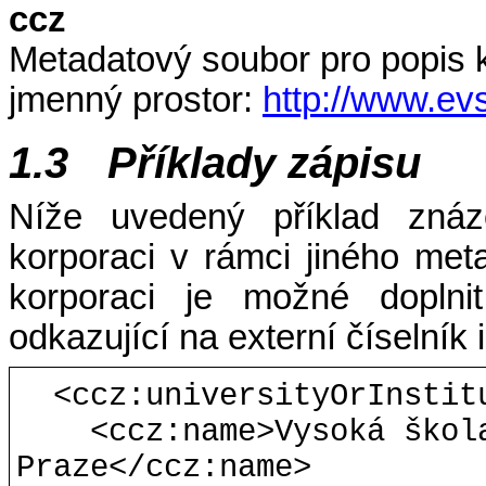
ccz
Metadatový soubor pro popis 
jmenný prostor:
http://www.ev
1.3
Příklady zápisu
Níže uvedený příklad zná
korporaci v rámci jiného me
korporaci je možné doplnit
odkazující na externí číselník i
<ccz:universityOrInstit
<ccz:name>Vysoká škol
Praze</ccz:name>