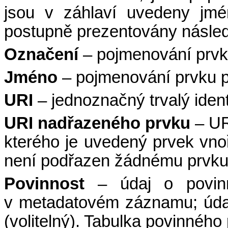
jsou v záhlaví uvedeny jmé
postupně prezentovány následu
Označení
– pojmenování prvk
Jméno
– pojmenování prvku p
URI
– jednoznačný trvalý ident
URI nadřazeného prvku
– UR
kterého je uvedený prvek vno
není podřazen žádnému prvk
Povinnost
– údaj o povinn
v metadatovém záznamu; údaj
(volitelný). Tabulka povinnéh