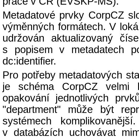
práce v ČR (EVSKP-MS).
Metadatové prvky CorpCZ slo
výměnných formátech. V lokál
udržován aktualizovaný číse
s popisem v metadatech pod
dc:identifier.
Pro potřeby metadatových stan
je schéma CorpCZ velmi k
opakování jednotlivých prv
"department" může být repr
systémech komplikovanější
v databázích uchovávat mim