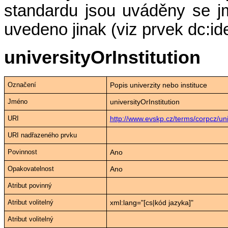
standardu jsou uváděny se 
uvedeno jinak (viz prvek dc:iden
universityOrInstitution
Označení
Popis univerzity nebo instituce
Jméno
universityOrInstitution
URI
http://www.evskp.cz/terms/corpcz/univ
URI nadřazeného prvku
Povinnost
Ano
Opakovatelnost
Ano
Atribut povinný
Atribut volitelný
xml:lang="[cs|kód jazyka]"
Atribut volitelný