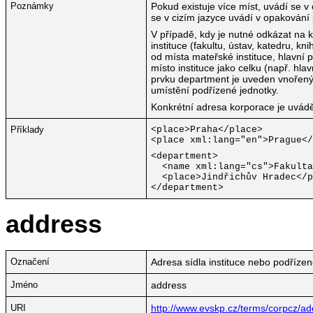
Poznámky
Pokud existuje více míst, uvádí se v
se v cizím jazyce uvádí v opakování 
V případě, kdy je nutné odkázat na 
instituce (fakultu, ústav, katedru, kni
od místa mateřské instituce, hlavní
místo instituce jako celku (např. hla
prvku department je uveden vnořený
umístění podřízené jednotky.
Konkrétní adresa korporace je uvád
Příklady
<place>Praha</place>
<place xml:lang="en">
Prague
</
<department>
<name xml:lang="cs">Fakulta
<place>Jindřichův Hradec</p
</department>
address
Označení
Adresa sídla instituce nebo podřízen
Jméno
address
URI
http://www.evskp.cz/terms/corpcz/ad