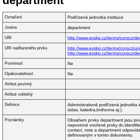
department
Označení
Podřízená jednotka instituce
Jméno
department
URI
http://www.evskp.cz/terms/corpcz/d
URI nadřazeného prvku
http://www.evskp.cz/terms/corpcz/univ
http://www.evskp.cz/terms/corpcz/d
Povinnost
Ne
Opakovatelnost
Ne
Atribut povinný
Atribut volitelný
Definice
Administrativně podřízená jednotka in
ústav, katedra,knihovna aj.).
Poznámky
Obsahem prvku department jsou pov
nepovinné vnořené prvky dc:identifie
contact, note a department odpovída
definovaným v tomto dokumentu.