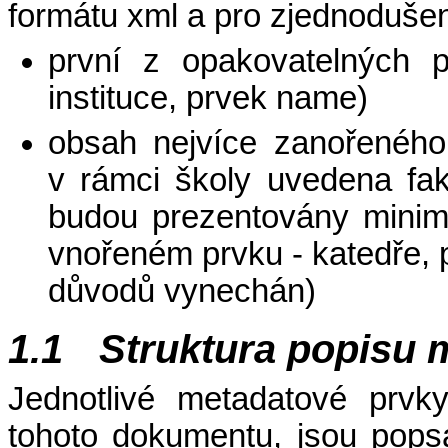
formátu xml a pro zjednodušen
první z opakovatelných 
instituce, prvek name)
obsah nejvíce zanořeného
v rámci školy uvedena faku
budou prezentovány minimá
vnořeném prvku - katedře, 
důvodů vynechán)
1.1
Struktura popisu 
Jednotlivé metadatové prvk
tohoto dokumentu, jsou pops