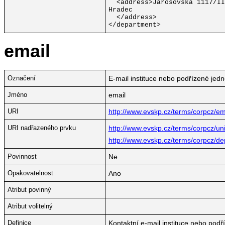
<address>
Jarošovská 1117/II
Hradec
</address>
</department>
email
Označení
E-mail instituce nebo podřízené jedn
Jméno
email
URI
http://www.evskp.cz/terms/corpcz/em
URI nadřazeného prvku
http://www.evskp.cz/terms/corpcz/univ
http://www.evskp.cz/terms/corpcz/d
Povinnost
Ne
Opakovatelnost
Ano
Atribut povinný
Atribut volitelný
Definice
Kontaktní e-mail instituce nebo podř