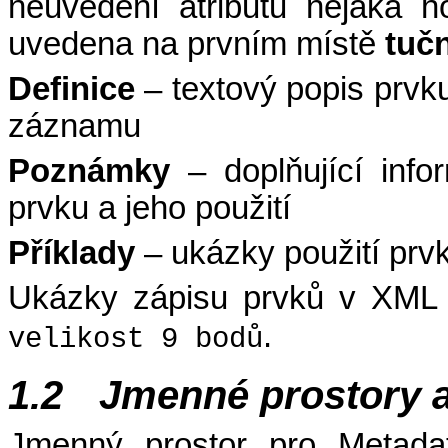
neuvedení atributu nějaká 
uvedena na prvním místě
tuč
Definice
– textový popis prvku
záznamu
Poznámky
– doplňující inf
prvku a jeho použití
Příklady
– ukázky použití prv
Ukázky zápisu prvků v XML
.
velikost 9 bodů
1.2
Jmenné prostory
a
Jmenný prostor pro Metada