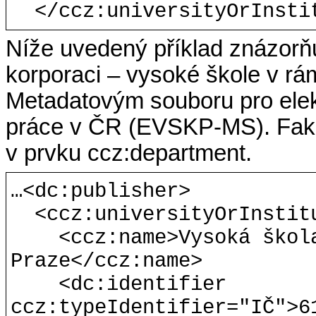
</ccz:universityOrInsti
Níže uvedený příklad znázorň
korporaci – vysoké škole v rá
Metadatovým souboru pro elek
práce v ČR (EVSKP-MS). Faku
v prvku ccz:department.
…<dc:publisher>
<ccz:universityOrInstit
<ccz:name>Vysoká škol
Praze</ccz:name>
<dc:identifier
ccz:typeIdentifier="IČ">6