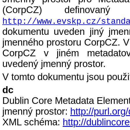
(CorpCZ) definovan
http://www.evskp.cz/stand
dokumentu uveden jiný jmenn
jmenného prostoru CorpCZ. V 
CorpCZ v jiném metadato
uvedený jmenný prostor.
V tomto dokumentu jsou použit
dc
Dublin Core Metadata Element
jmenný prostor:
http://purl.org
XML schéma:
http://dublinco