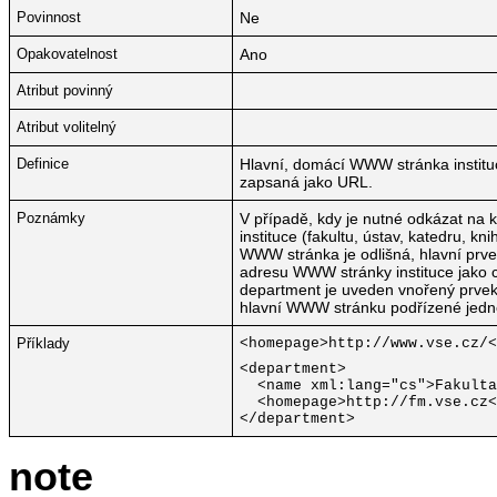
Povinnost
Ne
Opakovatelnost
Ano
Atribut povinný
Atribut volitelný
Definice
Hlavní, domácí WWW stránka institu
zapsaná jako URL.
Poznámky
V případě, kdy je nutné odkázat na 
instituce (fakultu, ústav, katedru, kn
WWW stránka je odlišná, hlavní pr
adresu WWW stránky instituce jako c
department je uveden vnořený prve
hlavní WWW stránku podřízené jedn
Příklady
<homepage>http://www.vse.cz/<
<department>
<name xml:lang="cs">Fakulta
<homepage>http://fm.vse.cz<
</department>
note