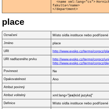
<name xml:lang="cs">
Hornic
fakulta</name>
</department>
place
Označení
Místo sídla instituce nebo podřízené
Jméno
place
URI
http://www.evskp.cz/terms/corpcz/pl
URI nadřazeného prvku
http://www.evskp.cz/terms/corpcz/univ
http://www.evskp.cz/terms/corpcz/d
Povinnost
Ne
Opakovatelnost
Ano
Atribut povinný
Atribut volitelný
xml:lang="[
cs
|kód jazyka]"
Definice
Místo sídla instituce nebo podřízené