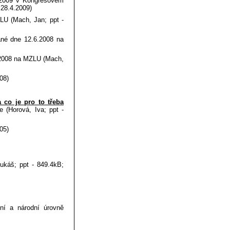
 2009 v Kongresovém
 28.4.2009)
U (Mach, Jan; ppt -
né dne 12.6.2008 na
.2008 na MZLU (Mach,
08)
 co je pro to třeba
(Horová, Iva; ppt -
05)
ukáš; ppt - 849.4kB;
ní a národní úrovně