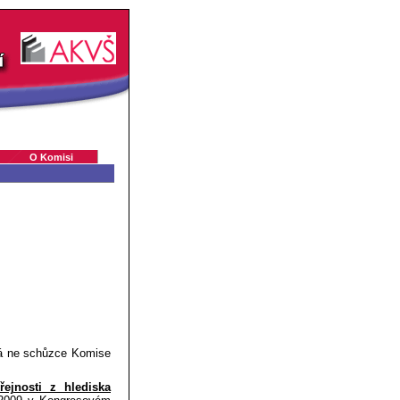
O Komisi
ená ne schůzce Komise
řejnosti z hlediska