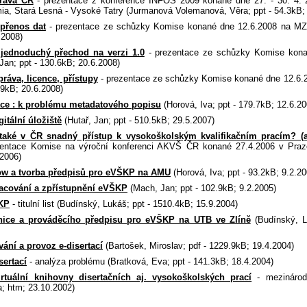
ráva ČR
- prezentace z konference INFOS 2009 konané dne 27. - 30. 4.
ia, Stará Lesná - Vysoké Tatry (Jurmanová Volemanová, Věra; ppt - 54.3kB;
přenos dat
- prezentace ze schůzky Komise konané dne 12.6.2008 na MZL
.2008)
jednoduchý přechod na verzi 1.0
- prezentace ze schůzky Komise kona
an; ppt - 130.6kB; 20.6.2008)
ráva, licence, přístupy
- prezentace ze schůzky Komise konané dne 12.6
.9kB; 20.6.2008)
áce : k problému metadatového popisu
(Horová, Iva; ppt - 179.7kB; 12.6.20
itální úložiště
(Hutař, Jan; ppt - 510.5kB; 29.5.2007)
aké v ČR snadný přístup k vysokoškolským kvalifikačním pracím? (a
entace Komise na výroční konferenci AKVŠ ČR konané 27.4.2006 v Praze 
.2006)
ow a tvorba předpisů pro eVŠKP na AMU
(Horová, Iva; ppt - 93.2kB; 9.2.20
acování a zpřístupnění eVŠKP
(Mach, Jan; ppt - 102.9kB; 9.2.2005)
KP
- titulní list (Budínský, Lukáš; ppt - 1510.4kB; 15.9.2004)
nice a prováděcího předpisu pro eVŠKP na UTB ve Zlíně
(Budínský, L
ání a provoz e-disertací
(Bartošek, Miroslav; pdf - 1229.9kB; 19.4.2004)
sertací
- analýza problému (Bratková, Eva; ppt - 141.3kB; 18.4.2004)
Virtuální knihovny disertačních aj. vysokoškolských prací
- mezinárod
a; htm; 23.10.2002)