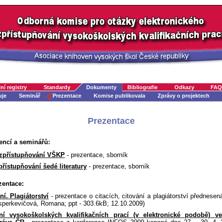
ní registry
Standardy
Dokumenty
Bibliografie
Odkazy
FAQ
uje
Seminář
Prezentace
Komise publikovala
Zprávy o projektech
Prezentace
encí a seminářů:
zpřístupňování VŠKP
- prezentace, sborník
řístupňování šedé literatury
- prezentace, sborník
zentace:
ní. Plagiátorství
- prezentace o citacích, citování a plagiátorství přednes
sperkevičová, Romana; ppt - 303.6kB; 12.10.2009)
ní vysokoškolských kvalifikačních prací (v elektronické podobě) ve