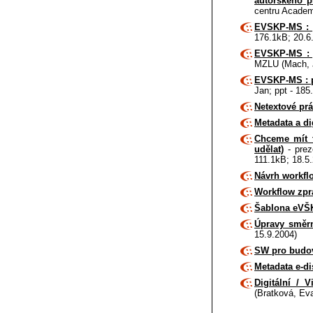
autorského p
centru Academ
EVSKP-MS : 
176.1kB; 20.6
EVSKP-MS : 
MZLU (Mach, J
EVSKP-MS : p
Jan; ppt - 185
Netextové pr
Metadata a dig
Chceme mít t
udělat)
- prez
111.1kB; 18.5
Návrh workfl
Workflow zpr
Šablona eVŠ
Úpravy směr
15.9.2004)
SW pro budov
Metadata e-di
Digitální / 
(Bratková, Ev