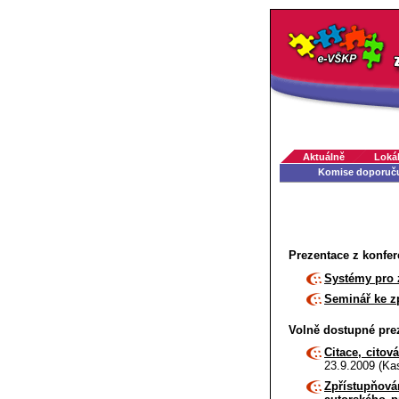
Aktuálně
Lokál
Komise doporuč
Prezentace z konfer
Systémy pro 
Seminář ke zp
Volně dostupné pre
Citace, citová
23.9.2009 (Ka
Zpřístupňová