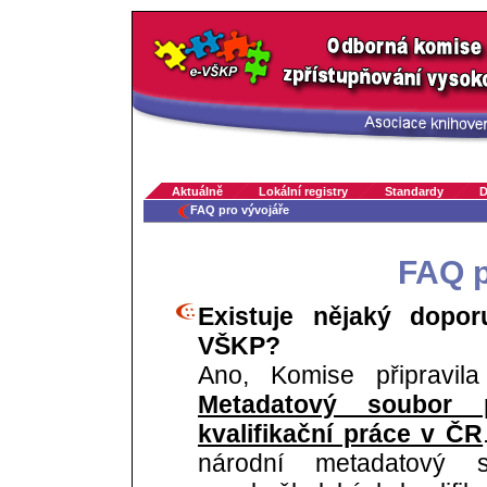
Aktuálně
Lokální registry
Standardy
D
FAQ pro vývojáře
FAQ p
Existuje nějaký dopo
VŠKP?
Ano, Komise připravil
Metadatový soubor p
kvalifikační práce v ČR
národní metadatový s