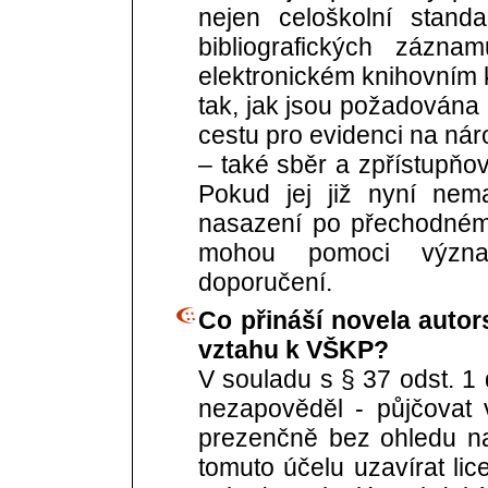
nejen celoškolní stand
bibliografických zázna
elektronickém knihovním k
tak, jak jsou požadována
cestu pro evidenci na nár
– také sběr a zpřístupňov
Pokud jej již nyní nem
nasazení po přechodném 
mohou pomoci význam
doporučení.
Co přináší novela autor
vztahu k VŠKP?
V souladu s § 37 odst. 1
nezapověděl - půjčovat
prezenčně bez ohledu na
tomuto účelu uzavírat lic