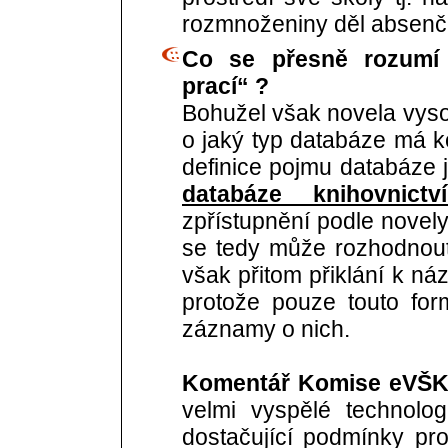
rozmnoženiny děl absenč
Co se přesně rozumí 
prací“ ?
Bohužel však novela vyso
o jaký typ databáze má k
definice pojmu databáze j
databáze knihovnict
zpřístupnění podle novely
se tedy může rozhodnout
však přitom přiklání k náz
protože pouze touto for
záznamy o nich.
Komentář Komise eVŠK
velmi vyspělé technolog
dostačující podmínky pr