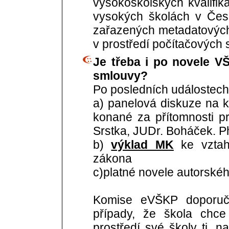
vysokoškolských kvalifi
vysokých školách v Čes
zařazených metadatových
v prostředí počítačových sí
Je třeba i po novele V
smlouvy?
Po posledních událostech
a) panelová diskuze na k
konané za přítomnosti pr
Srstka, JUDr. Boháček. P
b)
výklad MK
ke vztah
zákona
c)platné novele autorské
Komise eVŠKP doporuču
případy, že škola chc
prostředí své školy tj. n